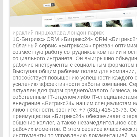
ираклий пирцхалава лондон париж
1С-Битрикс» CRM «Битрикс24» CRM «Битрикс24
облачный сервис «Битрикс24» призван оптимиз
совместную работу сотрудников компании и ос
социального интранета. Он выигрышно объеди
рабочие инструменты с социальным форматом 
Выступая общим рабочим полем для компании,
способствует повышению успешности каждого с
усилению эффективности работы компании. Се
актуален для фирм среднего/малого бизнеса, 
собственным IT-отделом либо IT-специалистами
внедрение «Битрикс24» нашим специалистам ил
либо неясности, звоните: +7 (831) 415-13-73. О
преимущества «Битрикс24» обеспечивает опера
общение коллег, а также незамедлительное со
рабочих моментов. В этом сервисе классически
инструменты по управлению документацией, за