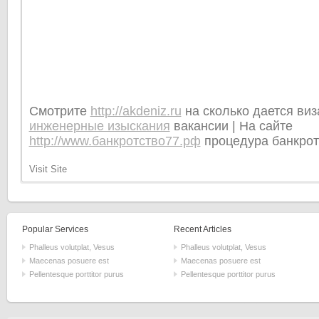
Смотрите
http://akdeniz.ru
на сколько дается виза
инженерные изыскания
вакансии | На сайте
http://www.банкротство77.рф
процедура банкрот
Visit Site
Popular Services
Recent Articles
Phalleus volutplat, Vesus
Phalleus volutplat, Vesus
Maecenas posuere est
Maecenas posuere est
Pellentesque porttitor purus
Pellentesque porttitor purus