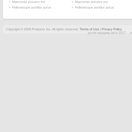
Maecenas posuere est
Maecenas posuere est
Pellentesque porttitor purus
Pellentesque porttitor purus
Copyright © 2009 Producer Inc. All rights reserved.
Terms of Use
|
Privacy Policy
купля продажа авто 2017
п