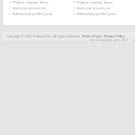
Phalleus volutplat, Vesus
Phalleus volutplat, Vesus
Maecenas posuere est
Maecenas posuere est
Pellentesque porttitor purus
Pellentesque porttitor purus
Copyright © 2009 Producer Inc. All rights reserved.
Terms of Use
|
Privacy Policy
купля продажа авто 2017
п