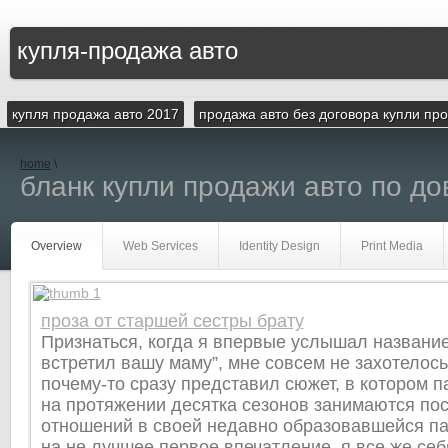
купля-продажа авто
купля продажа авто 2017
продажа авто без договора купли пр
home
\
бланк купли продажи авто по д
Overview
Web Services
Identity Design
Print Media
проза от старшей сестры брату
Признаться, когда я впервые услышал название
встретил вашу маму”, мне совсем не захотелось
почему-то сразу представил сюжет, в котором п
на протяжении десятка сезонов занимаются по
отношений в своей недавно образовавшейся па
на не лучшее первое впечатление, я все же себ