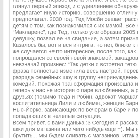
глянул первый эпизод и с удивлением обнаружи
предлагает иную историю, совершенно отличную
предполагал. 2030 год. Тед Мосби решает расс
детям о том, как познакомился с их мамой. Все 
“Макларенс”, где Тед, только уже образца 2005 
девушку, позвал ее на свидание, а затем призн
Казалось бы, вот и вся интрига, но нет, ближе к
же случается нечто интересное, после того, как
попрощался со своей новой знакомой, закадров
невзначай произнес: “Так детки я встретил тетю
фраза полностью изменила весь настрой, пере
разряда семейных шоу в группу непринужденн
комедий. Похожая трансформация произошла и
теперь у нас не история о паре влюбленных, а 
друзьях (помимо Теда и Робин, адвокат Маршал
воспитательница Лили и любимец женщин Барн
Нью-Йорке, зависающих по вечерам в баре и п
попадающих в нелепые ситуации.
Всем привет, с вами Данька :3 Сегодня я расск
акки для магазина или чего нибудь еще =). Мы 
брутить... Мы будем сливать с магазинов. Итак 